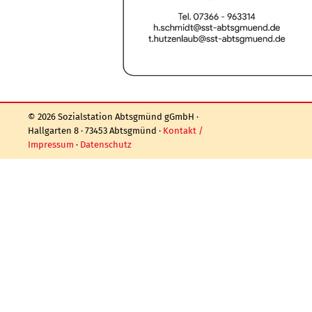
© 2026 Sozialstation Abtsgmünd gGmbH ·
Hallgarten 8 · 73453 Abtsgmünd ·
Kontakt /
Impressum
·
Datenschutz